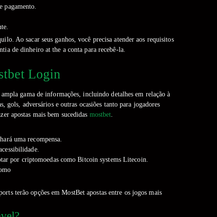
de pagamento.
te.
o. Ao sacar seus ganhos, você precisa atender aos requisitos
tia de dinheiro at the a conta para recebê-la.
stbet Login
 ampla gama de informações, incluindo detalhes em relação à
as, gols, adversários e outras ocasiões tanto para jogadores
fazer apostas mais bem sucedidas
mostbet
.
anhará uma recompensa.
acessibilidade.
ptar por criptomoedas como Bitcoin systems Litecoin.
como
orts terão opções em MostBet apostas entre os jogos mais
vel?