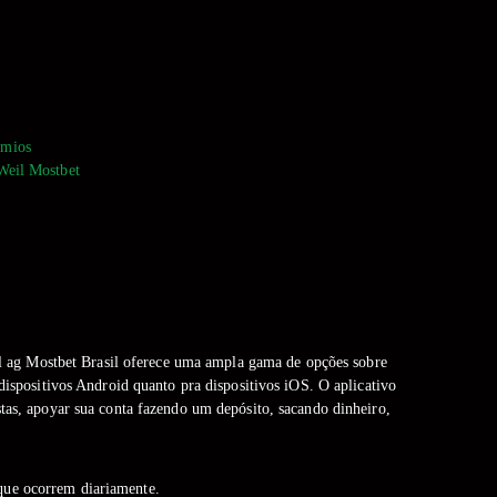
êmios
Weil Mostbet
ial ag Mostbet Brasil oferece uma ampla gama de opções sobre
dispositivos Android quanto pra dispositivos iOS. O aplicativo
postas, apoyar sua conta fazendo um depósito, sacando dinheiro,
 que ocorrem diariamente.