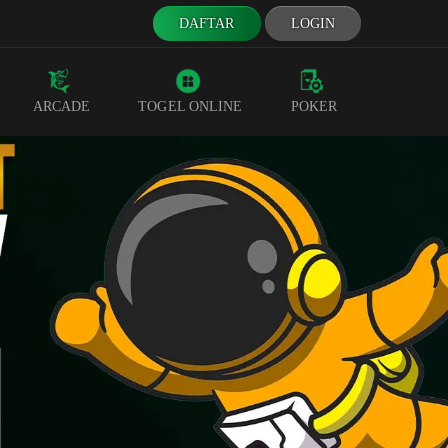
DAFTAR
LOGIN
ARCADE
TOGEL ONLINE
POKER