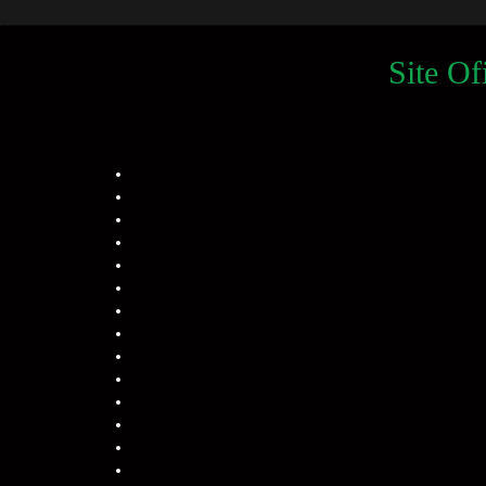
Site Of