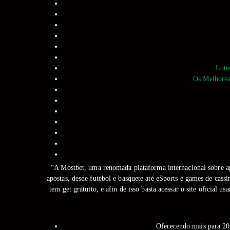
Lote
Os Melhores
“A Mostbet, uma renomada plataforma internacional sobre apo
apostas, desde futebol e basquete até eSports e games de cass
tem get gratuito, e afin de isso basta acessar o site oficial 
Oferecendo mais para 20 