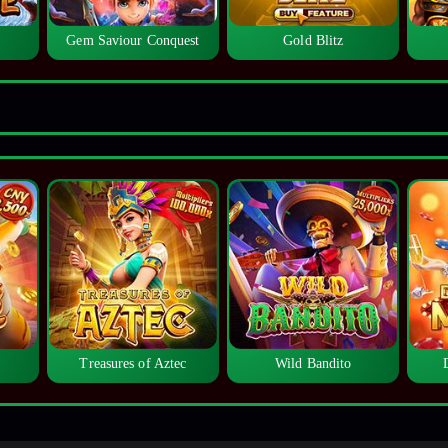
Gem Saviour Conquest
Gold Blitz
Treasures of Aztec
Wild Bandito