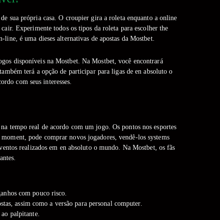
de sua própria casa. O croupier gira a roleta enquanto a online
cair. Experimente todos os tipos da roleta para escolher the
-line, é uma dieses alternativas de apostas da Mostbet.
gos disponíveis na Mostbet. Na Mostbet, você encontrará
também terá a opção de participar para ligas de en absoluto o
cordo com seus interesses.
 na tempo real de acordo com um jogo. Os pontos nos esportes
 seu moment, pode comprar novos jogadores, vendê-los systems
 eventos realizados em en absoluto o mundo. Na Mostbet, os fãs
antes.
.
 ganhos com pouco risco.
ostas, assim como a versão para personal computer.
ao palpitante.