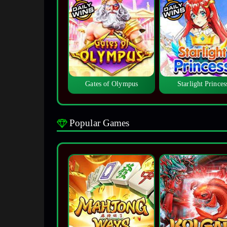
Gates of Olympus
Starlight Princes
Popular Games