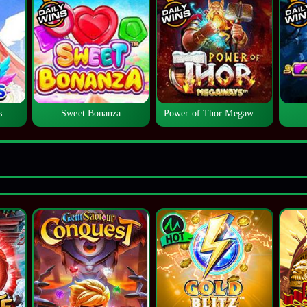
s
Sweet Bonanza
Power of Thor Megaways