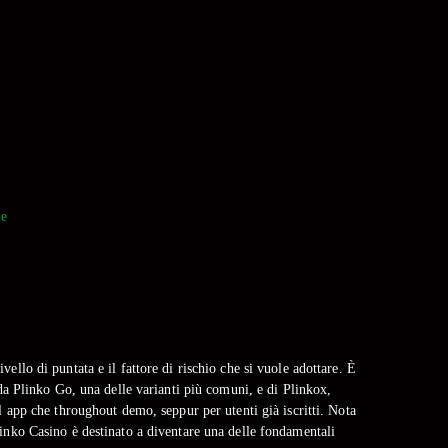
de
ello di puntata e il fattore di rischio che si vuole adottare. È
ada Plinko Go, una delle varianti più comuni, e di Plinkox,
l app che throughout demo, seppur per utenti già iscritti. Nota
linko Casino è destinato a diventare una delle fondamentali