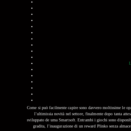
L
Come si può facilmente capire sono davvero moltissime le opzion
l’ultimissia novità nel settore, finalmente dopo tanta att
sviluppato de uma Smartsoft. Entrambi i giochi sono disponibil
gradita, l’inaugurazione di un reward Plinko senza almacen