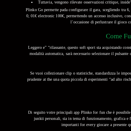
Tuttavia, vengono rilevate osservazioni critique, inside
Plinko Go permette pada configurare il gara, scegliendo tra 6, 1
0, 01€ electronic 100€, permettendo un accesso inclusivo, conce
l’occasione di perlustrare il gioco 
Come Fun
Leggero e” “rilassante, questo soft sport sta acquistando con
modalità automatica, sarà necessario selezionare il pulsante
Se vuoi collezionare clip o statistiche, standardizza le imp
prudente at the una quota piccola di esperimenti “ad alto risc
Di seguito votre principali app Plinko for fun che è possibile
junkti personali, sia in tema di funzionamento, grafica e
importanti for every giocare a presente 