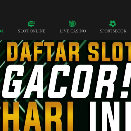
DA
SLOT ONLINE
LIVE CASINO
SPORTSBOOK