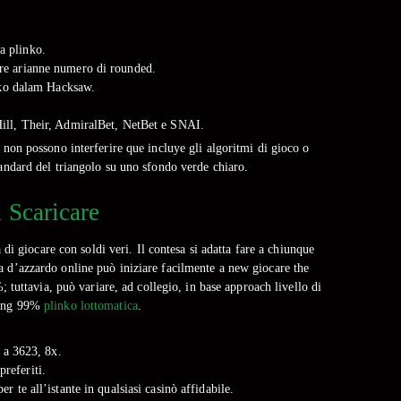
a plinko.
care arianne numero di rounded.
inko dalam Hacksaw.
ill, Their, AdmiralBet, NetBet e SNAI.
, non possono interferire que incluye gli algoritmi di gioco o
tandard del triangolo su uno sfondo verde chiaro.
 Scaricare
di giocare con soldi veri. Il contesa si adatta fare a chiunque
a d’azzardo online può iniziare facilmente a new giocare the
tuttavia, può variare, ad collegio, in base approach livello di
% ing 99%
plinko lottomatica
.
o a 3623, 8x.
preferiti.
 te all’istante in qualsiasi casinò affidabile.