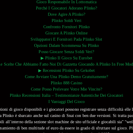
Gioco Responsabile In Lottomatica
Perché I Giocatori Adorano Plinko?
Dove Agire A Plinko?
Plinko Soldi Veri
Confronto Fornitori Plinko
Giocare A Plinko Online
Sviluppatori E Fornitori Pada Plinko Slot
Opzioni Dalam Scommessa Su Plinko
Posso Giocare Senza Soldi Veri?
▶ Plinko Il Gioco Su Eurobet
e Scelte Che Abbiamo Fatto Noi Di Gazzetta Giocando A Plinko In Free Mo
▶ Recensioni Plinko Su Gekobet
Come Avviare Una Plinko Demo Gratuitamente?
Plinko 888 Casino
Come Posso Prelevare Votre Mie Vincite?
Plinko Recensioni Italia – Testimonianze Autentiche Dei Giocatori
I Vantaggi Del Gioco
i di gioco disponibili e i giocatori possono registrare senza difficoltà elle liv
esa Plinko è sbarcato anche sul casino di Snai con ben due versioni. Si tratta p
i all’interno della sezione slot machine de sito ufficiale e giocabili sia” “wei
amiento di ben multitude of euro da essere in grado di sfruttare sul gioco. P