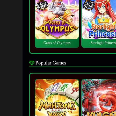
Gates of Olympus
Starlight Princes
Popular Games