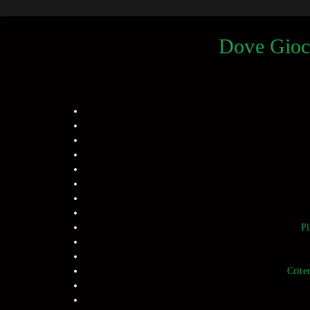
Dove Gioca
P
Crite