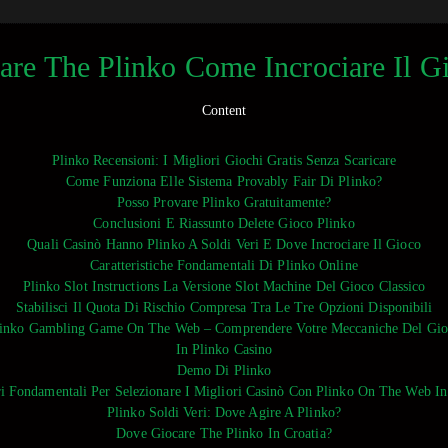
re The Plinko Come Incrociare Il G
Content
Plinko Recensioni: I Migliori Giochi Gratis Senza Scaricare
Come Funziona Elle Sistema Provably Fair Di Plinko?
Posso Provare Plinko Gratuitamente?
Conclusioni E Riassunto Delete Gioco Plinko
Quali Casinò Hanno Plinko A Soldi Veri E Dove Incrociare Il Gioco
Caratteristiche Fondamentali Di Plinko Online
Plinko Slot Instructions La Versione Slot Machine Del Gioco Classico
Stabilisci Il Quota Di Rischio Compresa Tra Le Tre Opzioni Disponibili
linko Gambling Game On The Web – Comprendere Votre Meccaniche Del Gio
In Plinko Casino
Demo Di Plinko
ri Fondamentali Per Selezionare I Migliori Casinò Con Plinko On The Web In 
Plinko Soldi Veri: Dove Agire A Plinko?
Dove Giocare The Plinko In Croatia?