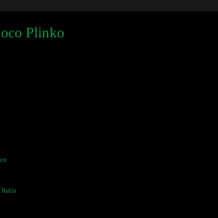
ioco Plinko
co
Italia