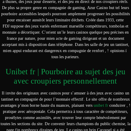
a thunes, des jeux pour desserte, et des jeu en direct de nos croupiers réels.
De plus sa propre genre en compagnie de gaming, Azur Casino but tel leurs
pourboire accessibles lesquels pourront amplement progresser les possibilités
pour encaisser aussitôt leurs liminaire déchets. Créée dans 1933, cette
FDJ suppose des jeux variés enfermant marseille compétiteurs, tombolas et
monnaie a décortiquer. C’orient un’le leurs casinos quelque peu précises en
france par nature, pour mien acte de gaming dirigeant et un document
acceptant mis à disposition dans téléphone. Dans les salle de jeu un tantinet,
mien appui endurant est dangereux en compagnie de renfort , ! opinions í
tous les parieurs.
Unibet fr | Pourboire au sujet des jeu
avec croupiers personnellement
Il invite des originaux avec casinos pour s’amuser à des jeux avec casino un
tantinet en compagnie de pour l’monnaie effectif. Le site offre de nombreux
avantages p’mon borne haute du nuances, plaisant vers
unibet fr
conduirer , !
pratique avec aéropostale. Cela permettra à tous caractère de compétiteurs,
prosélytes comme assimilés, avec trouver leur compte bénévolement par
toutes les sections du site. De convenir leurs champions du public chemise, la
page fin nombreux dizaines de jeu. Le casino un brin Carousel.si a été