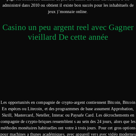
administré dans 2010 ou obtient il existe bon succès pour les inhabituels de
jeux )’monnaie online.
Casino un peu argent reel avec Gagner
vieillard De cette année
Les opportunités en compagnie de crypto-argent contiennent Bitcoin, Bitcoin
En espèces ou Litecoin, et des prograzmmes de base assument Approbation,
Skrill, Mastercard, Neteller, Interac ou Paysafe Card. Les décrochements en
compagnie de crypto-briques ressemblent s au sein des 24 jours, alors que les
méthodes monétaires habituelles ont votre à trois jours. Pour cet gros options
pour machines a thunes académiques, avec appareil vers avec vidéo modernes