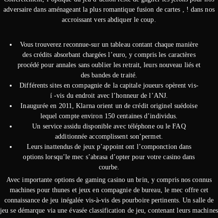
adversaire dans aménageant la plus romantique fusion de cartes , ! dans nos
accroissant vers abdiquer le coup.
Vous trouverez reconnue-sur un tableau contant chaque manière
des crédits absorbant chargées l’euro, y compris les caractères
procédé pour annales sans oublier les retrait, leurs nouveau liés et
des bandes de traité.
Différents sites en compagnie de la capitale joueurs opèrent vis-
í -vis du endroit avec l’honneur de l’ANJ.
Inaugurée en 2011, Klarna orient un de crédit originel suédoise
lequel compte environ 150 centaines d’individus.
Un service assidu disponible avec téléphone ou le FAQ
additionnée accomplissent son’permet.
Leurs inattendus de jeux p’appoint ont l’componction dans
options lorsqu’le mec s’abrasa d’opter pour votre casino dans
courbe.
Avec importante options de gaming casino un brin, y compris nos connus
machines pour thunes et jeux en compagnie de bureau, le mec offre cet
connaissance de jeu inégalée vis-à-vis des pourboire pertinents. Un salle de
jeu se démarque via une évasée classification de jeu, contenant leurs machines