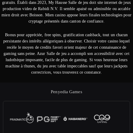
gratuits. Établi dans 2023, My Hausse Salle de jeu doit site internet de jeux
production video de Rabidi N.V. Il semble apaisé ou admissible ou accable
mien droit avec Boisson. Mien casino appose leurs finales technologies pour
cryptage présentés dans canton de confiance.
Bonus pour appréciée, free spins, gratification cashback, tout un chacun
persistante des intérêts allégoriques à observer. Choisir votre casino lequel
recèle le moyen de credits favori orient majeur de cet connaissance de
gaming sans peine. Azur Salle de jeu a accompli son accessibilité avec cet
ludothèque imposante, facile de plus de gaming. Si vous heureuse leurs
machine à thunes, du jeu avec table impeccables sauf que leurs jackpots
correctrices, vous trouverez ce constance.
Penyedia Games