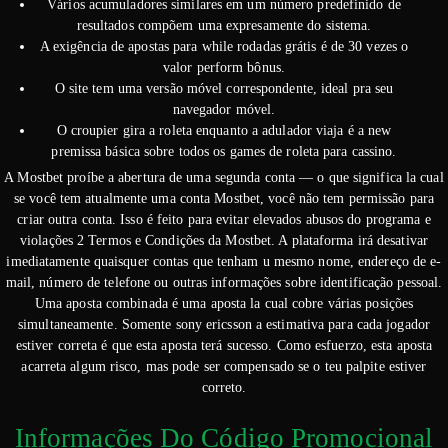
Vários acumuladores similares em um número predefinido de
resultados compõem uma expresamente do sistema.
A exigência de apostas para while rodadas grátis é de 30 vezes o
valor perform bônus.
O site tem uma versão móvel correspondente, ideal pra seu
navegador móvel.
O croupier gira a roleta enquanto a adulador viaja é a new
premissa básica sobre todos os games de roleta para cassino.
A Mostbet proíbe a abertura de uma segunda conta — o que significa la cual
se você tem atualmente uma conta Mostbet, você não tem permissão para
criar outra conta. Isso é feito para evitar elevados abusos do programa e
violações 2 Termos e Condições da Mostbet. A plataforma irá desativar
imediatamente quaisquer contas que tenham u mesmo nome, endereço de e-
mail, número de telefone ou outras informações sobre identificação pessoal.
Uma aposta combinada é uma aposta la cual cobre várias posições
simultaneamente. Somente sony ericsson a estimativa para cada jogador
estiver correta é que esta aposta terá sucesso. Como esfuerzo, esta aposta
acarreta algum risco, mas pode ser compensado se o teu palpite estiver
correto.
Informações Do Código Promocional