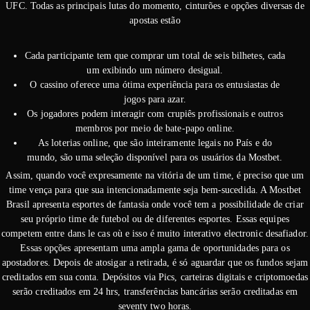
UFC. Todas as principais lutas do momento, cinturões e opções diversas de
apostas estão
Cada participante tem que comprar um total de seis bilhetes, cada
um exibindo um número desigual.
O cassino oferece uma ótima experiência para os entusiastas de
jogos para azar.
Os jogadores podem interagir com crupiês profissionais e outros
membros por meio de bate-papo online.
As loterias online, que são inteiramente legais no País e do
mundo, são uma seleção disponível para os usuários da Mostbet.
Assim, quando você expresamente na vitória de um time, é preciso que um
time vença para que sua intencionadamente seja bem-sucedida. A Mostbet
Brasil apresenta esportes de fantasia onde você tem a possibilidade de criar
seu próprio time de futebol ou de diferentes esportes. Essas equipes
competem entre dans le cas où e isso é muito interativo electronic desafiador.
Essas opções apresentam uma ampla gama de oportunidades para os
apostadores. Depois de atosigar a retirada, é só aguardar que os fundos sejam
creditados em sua conta. Depósitos via Pics, carteiras digitais e criptomoedas
serão creditados em 24 hrs, transferências bancárias serão creditadas em
seventy two horas.