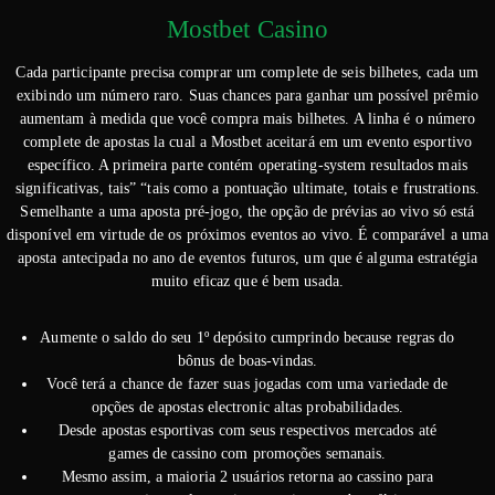
Mostbet Casino
Cada participante precisa comprar um complete de seis bilhetes, cada um
exibindo um número raro. Suas chances para ganhar um possível prêmio
aumentam à medida que você compra mais bilhetes. A linha é o número
complete de apostas la cual a Mostbet aceitará em um evento esportivo
específico. A primeira parte contém operating-system resultados mais
significativas, tais” “tais como a pontuação ultimate, totais e frustrations.
Semelhante a uma aposta pré-jogo, the opção de prévias ao vivo só está
disponível em virtude de os próximos eventos ao vivo. É comparável a uma
aposta antecipada no ano de eventos futuros, um que é alguma estratégia
muito eficaz que é bem usada.
Aumente o saldo do seu 1º depósito cumprindo because regras do
bônus de boas-vindas.
Você terá a chance de fazer suas jogadas com uma variedade de
opções de apostas electronic altas probabilidades.
Desde apostas esportivas com seus respectivos mercados até
games de cassino com promoções semanais.
Mesmo assim, a maioria 2 usuários retorna ao cassino para