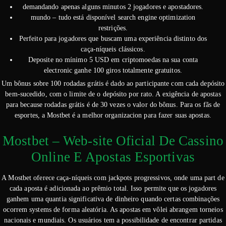
demandando apenas alguns minutos 2 jogadores e apostadores.
mundo – tudo está disponível search engine optimization
restrições.
Perfeito para jogadores que buscam uma experiência distinto dos
caça-níqueis clássicos.
Deposite no mínimo 5 USD em criptomoedas na sua conta
electronic ganhe 100 giros totalmente gratuitos.
Um bônus sobre 100 rodadas grátis é dado ao participante com cada depósito
bem-sucedido, com o limite de o depósito por rato. A exigência de apostas
para because rodadas grátis é de 30 vezes o valor do bônus. Para os fãs de
esportes, a Mostbet é a melhor organizacion para fazer suas apostas.
Mostbet – Web-site Oficial De Cassino
Online E Apostas Esportivas
A Mostbet oferece caça-níqueis com jackpots progressivos, onde uma part de
cada aposta é adicionada ao prêmio total. Isso permite que os jogadores
ganhem uma quantia significativa de dinheiro quando certas combinações
ocorrem systems de forma aleatória. As apostas em vôlei abrangem torneios
nacionais e mundiais. Os usuários tem a possibilidade de encontrar partidas