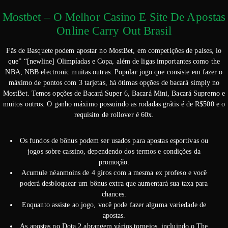
Mostbet – O Melhor Casino E Site De Apostas
Online Carry Out Brasil
Fãs de Basquete podem apostar no MostBet, em competições de países, lo
que” “[newline] Olimpíadas e Copa, além de ligas importantes como the
NBA, NBB electronic muitas outras. Popular jogo que consiste em fazer o
máximo de pontos com 3 tarjetas, há ótimas opções de bacará simply no
MostBet. Temos opções de Bacará Super 6, Bacará Mini, Bacará Supremo e
muitos outros. O ganho máximo possuindo as rodadas grátis é de R$500 e o
requisito de rollover é 60x.
Os fundos de bônus podem ser usados para apostas esportivas ou
jogos sobre cassino, dependendo dos termos e condições da
promoção.
Acumule néanmoins de 4 giros com a mesma ex profeso e você
poderá desbloquear um bônus extra que aumentará sua taxa para
chances.
Enquanto assiste ao jogo, você pode fazer alguma variedade de
apostas.
As apostas no Dota 2 abrangem vários torneios, incluindo o The