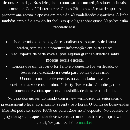
de uma Superliga Brasileira, bem como várias competições internacionais,
como the Copa” “da terra e os Games Olímpicos. A casa de apostas
proporciona acesso a apostas em mais de 40 modalidades esportivas. A linha
também ampla é a new do futebol, em que ligas sobre quase 80 países estão
representadas.
Isso permite que os jogadores analisem suas apostas de forma
prática, sem ter que procurar informações em outros sites.
Não importa de onde você é, pois alguma grande variedade sobre
moedas locais é aceita.
Depois que um depósito for feito e o deposito for verificado, o
bônus será creditado na conta para bônus do usuário.
O número mínimo de eventos no acumulador deve ter
coeficientes sobre no mínimo 1, forty five, e não há limite para o
número de eventos que tem a possibilidade de serem incluídos.
No caso dos saques, contando com a new verificação de segurança, o
processamento leva, no máximo, seventy two horas. O bônus de boas-vindas
MostBet pode ser sobre 100% ou para 125% no 1º depósito. No cadastro, o
jogador systems apostador deve selecionar um ou outro, e cumprir while
condições para recebê-lo
mostbet
.