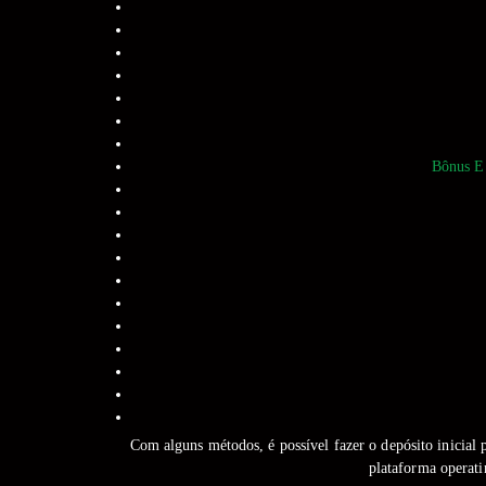
Bônus E 
Com alguns métodos, é possível fazer o depósito inicial 
plataforma operati