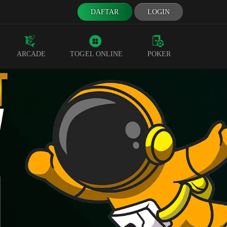
DAFTAR
LOGIN
ARCADE
TOGEL ONLINE
POKER