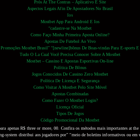
Prós At The Contras – Aplicativo E Site
Aspectos Legais Afin De Apostadores No Brasil
Ios
Mostbet App Para Android E Ios
“cadastre-se Na Mostbet
Como Faço Minha Primeira Aposta Online?
Apostas De Futebol Ao Vivo
Promoções Mostbet Brasil” “[newline]bônus De Boas-vindas Para E-sports E
Tudo O La Cual Você Precisa Conocer Sobre A Mostbet
Mostbet – Cassino E Apostas Esportivas On-line
Política De Bônus
Jogos Conocidos De Cassino Zero Mostbet
Política De Licença E Segurança
Como Visitar A Mostbet Pelo Site Móvel
Apostas Combinadas
Como Fazer O Mostbet Login?
Licença Oficial
Tipos De Jogos
Código Promocional Da Mostbet
para apenas R$ three or more, 00. Confira os métodos mais importantes at the 
ng-system distribui aos jogadores por” “meio de boletins informativos ou em w