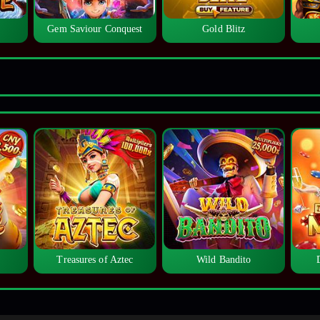
Gem Saviour Conquest
Gold Blitz
Treasures of Aztec
Wild Bandito