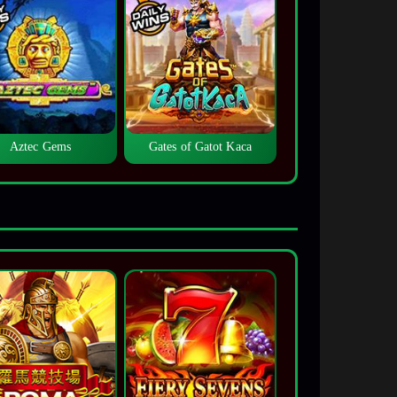
Aztec Gems
Gates of Gatot Kaca