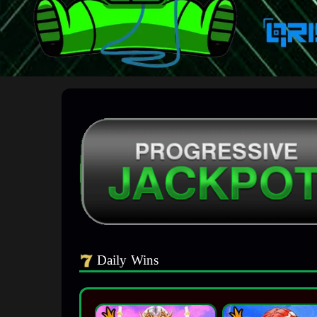
Daily Wins