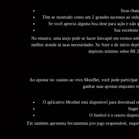
Suas chan
Têm se mostrado como um 2 grandes sucessos ao redor 
Se você aprecia alguma boa dose para ação e não qu
Sua excelente 
No entanto, uma atajo pode se hacer hincapié em termos sobr
melhor atende às suas necessidades. Se fizer o de início de
depósito mínimo sobre R$ 25
Ao apostar no cassino ao vivo MostBet, você pode participar 
ganhar suas apostas enquanto r
O aplicativo Mostbet está disponível para download 
Sugeri
O futebol é o centro dasjen
Ele também apresenta ferramentas pro jogo responsável, esqui