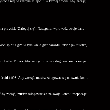
zystać z niej w każdym miejscu i w każdej chwili. Aby zacząć,
z na przycisk “Zaloguj się”. Następnie, wprowadź swoje dane
ści spinu i gry, w tym wiele gier hazardu, takich jak ruletka,
in Better Polska. Aby zacząć, musisz zalogować się na swoje
droid i iOS. Aby zacząć, musisz zalogować się na swoje konto
. Aby zacząć, musisz zalogować się na swoje konto i rozpocząć