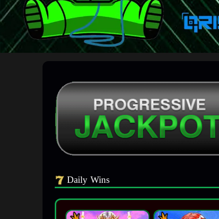
Daily Wins