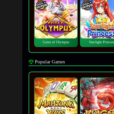
Gates of Olympus
Starlight Princes
Popular Games