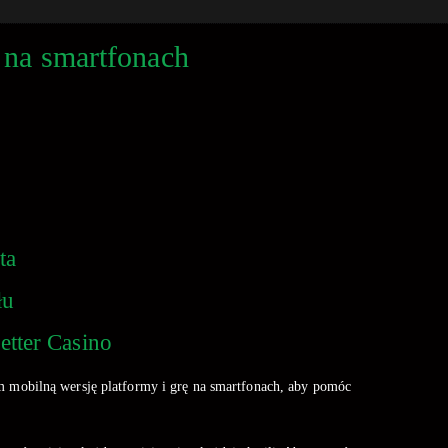
a na smartfonach
ta
łu
etter Casino
 mobilną wersję platformy i grę na smartfonach, aby pomóc