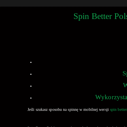
Spin Better Pol
S
W
Wykorzystan
Jeśli szukasz sposobu na spinnę w mobilnej wersji
spin bette