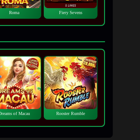
Roma
Fiery Sevens
Dreams of Macau
Rooster Rumble