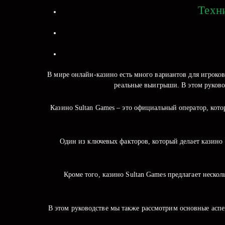
Техни
В мире онлайн-казино есть много вариантов для игроков
реальные выигрыши. В этом руково
Казино Sultan Games – это официальный оператор, кото
Один из ключевых факторов, который делает казино 
Кроме того, казино Sultan Games предлагает нескол
В этом руководстве мы также рассмотрим основные аспе