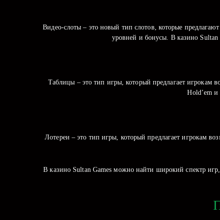
Видео-слоты – это новый тип слотов, которые предлагаю
уровней и бонусы. В казино Sultan
Таблицы – это тип игры, который предлагает игрокам во
Hold’em и 
Лотереи – это тип игры, который предлагает игрокам воз
В казино Sultan Games можно найти широкий спектр игр,
П