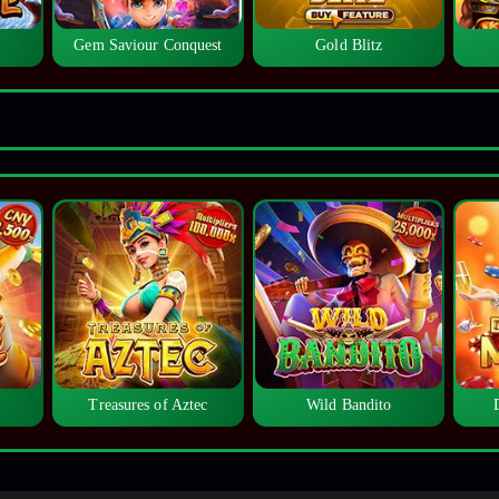
Gem Saviour Conquest
Gold Blitz
Treasures of Aztec
Wild Bandito