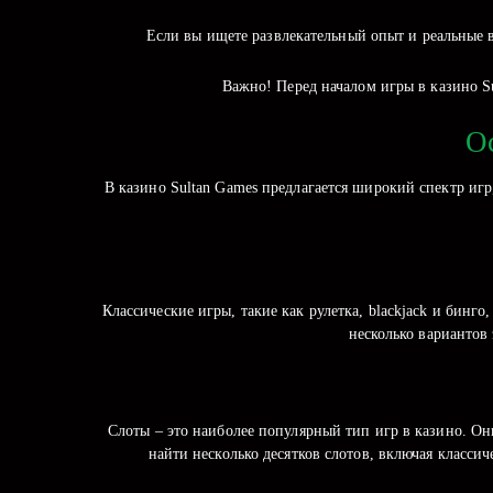
Если вы ищете развлекательный опыт и реальные в
Важно! Перед началом игры в казино Sul
О
В казино Sultan Games предлагается широкий спектр иг
Классические игры, такие как рулетка, blackjack и бин
несколько вариантов 
Слоты – это наиболее популярный тип игр в казино. Он
найти несколько десятков слотов, включая классиче