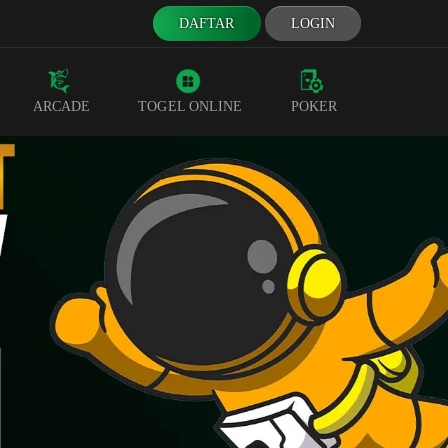
DAFTAR
LOGIN
ARCADE
TOGEL ONLINE
POKER