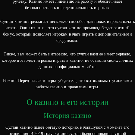
рулетку. Казино имеет лицензию на работу и обеспечивает
безопасность и конфиденциальность игроков.
Султан казино предлагает несколько способов для новых игроков начать
играть. Один из них – это султан казино промокод бездепозитный
бонус, который позволяет игрокам начать играть с дополнительными
средствами.
Также, вам может быть интересно, что султан казино имеет зеркало,
которое позволяет игрокам играть в казино, не оставляя своих личных
данных на официальном сайте.
Важно! Перед началом игры, убедитесь, что вы знакомы с условиями
работы казино и правилами игры.
О казино и его истории
История казино
Султан казино имеет богатую историю, начавшуюся с момента его
основания. В 2019 году, казино султан было основано группой