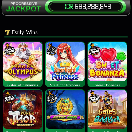
Daily Wins
Gates of Olympus
Starlight Princess
Sweet Bonanza