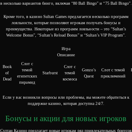
в несколько вариантов бинго, включая “80 Ball Bingo” и “75 Ball Bingo”.
Кроме того, в казино Sultan Games предлагается несколько программ
лояльности, которые позволяют игрокам получать бонусы и
преимущества. Некоторые из программ лояльности – это “Sultan’s
Welcome Bonus”, “Sultan’s Reload Bonus” и “Sultan’s VIP Program”.
Игра
Описание
Слот с
Book
Слот с
темой
Gonzo’s
Слот с темой
of
Starburst
темой
египетских
Quest
приключений
Dead
космоса
пирамид
Если у вас возникли вопросы или проблемы, вы можете обратиться к
поддержке казино, которая доступна 24/7.
Бонусы и акции для новых игроков
Султан Казино предлагает новые игрокам ряд привлекательных бонусов