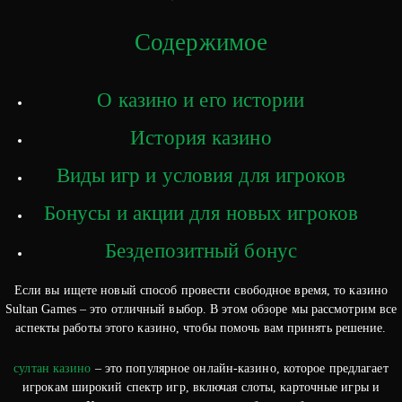
Содержимое
О казино и его истории
История казино
Виды игр и условия для игроков
Бонусы и акции для новых игроков
Бездепозитный бонус
Если вы ищете новый способ провести свободное время, то казино
Sultan Games – это отличный выбор. В этом обзоре мы рассмотрим все
аспекты работы этого казино, чтобы помочь вам принять решение.
султан казино
– это популярное онлайн-казино, которое предлагает
игрокам широкий спектр игр, включая слоты, карточные игры и