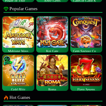
Power of Thor Megaways
Aztec Gems
Gates of Gatot Kaca
Popular Games
Mahjong Ways
Koi Gate
Gem Saviour Conquest
Gold Blitz
Roma
Fiery Sevens
Hot Games