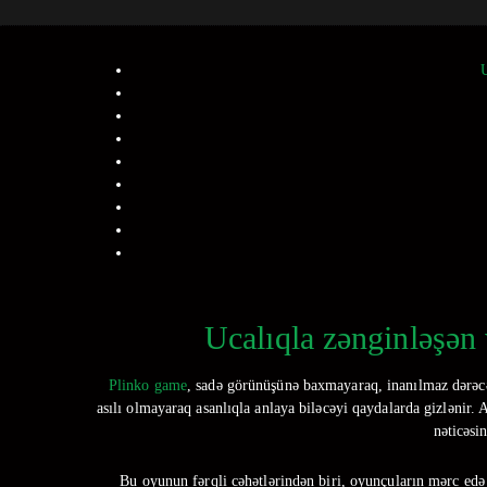
U
Ucalıqla zənginləşən
Plinko game
, sadə görünüşünə baxmayaraq, inanılmaz dərəcə
asılı olmayaraq asanlıqla anlaya biləcəyi qaydalarda gizlənir.
nəticəsi
Bu oyunun fərqli cəhətlərindən biri, oyunçuların mərc edə 