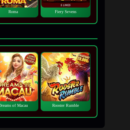
Roma
Fiery Sevens
Dreams of Macau
Rooster Rumble