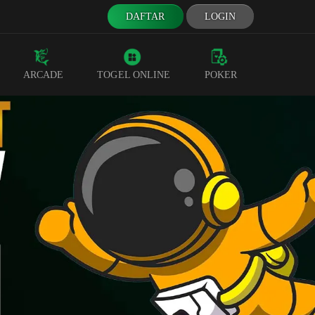
DAFTAR
LOGIN
ARCADE
TOGEL ONLINE
POKER