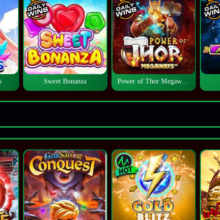
s
Sweet Bonanza
Power of Thor Megaways