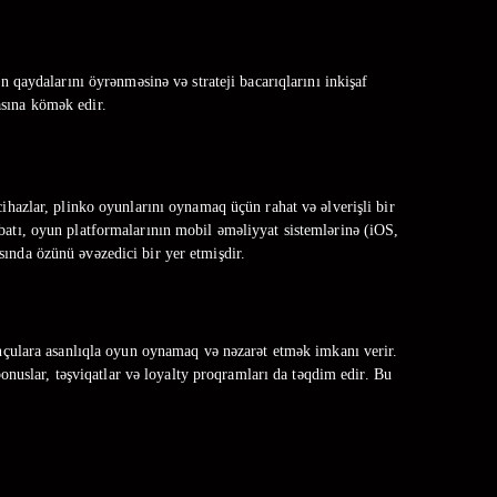
qaydalarını öyrənməsinə və strateji bacarıqlarını inkişaf
sına kömək edir.
azlar, plinko oyunlarını oynamaq üçün rahat və əlverişli bir
batı, oyun platformalarının mobil əməliyyat sistemlərinə (iOS,
ında özünü əvəzedici bir yer etmişdir.
unçulara asanlıqla oyun oynamaq və nəzarət etmək imkanı verir.
nuslar, təşviqatlar və loyalty proqramları da təqdim edir. Bu