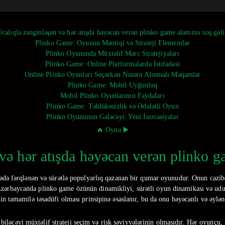
calıqla zənginləşən və hər atışda həyəcan verən plinko game aləminə xoş gəl
Plinko Game: Oyunun Məntiqi və Strateji Elementlər
Plinko Oyununda Müxtəlif Mərc Stratejiyaları
Plinko Game: Online Platformalarda İstifadəsi
Online Plinko Oyunları Seçərkən Nəzərə Alınmalı Məqamlar
Plinko Game: Mobil Uyğunluq
Mobil Plinko Oyunlarının Faydaları
Plinko Game: Təhlükəsizlik və Ədalətli Oyun
Plinko Oyununun Gələcəyi: Yeni İnovasiyalar
🔥 Oyna ▶️
 və hər atışda həyəcan verən plinko g
də fərqlənən və sürətlə populyarlıq qazanan bir qumar oyunudur. Onun cazibə
 Azərbaycanda plinko game özünün dinamikliyi, sürətli oyun dinamikası və uduş 
nin tamamilə təsadüfi olması prinsipinə əsaslanır, bu da onu həyəcanlı və əylənc
biləcəyi müxtəlif strateji seçim və risk səviyyələrinin olmasıdır. Hər oyunçu