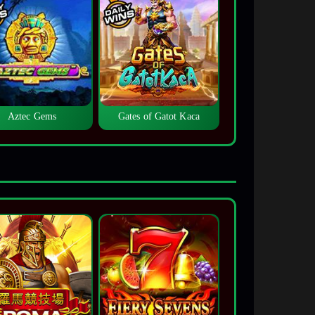
Aztec Gems
Gates of Gatot Kaca