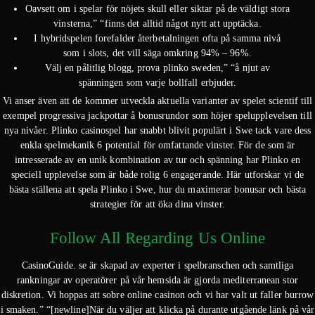
Oavsett om i spelar för nöjets skull eller siktar på de väldigt stora
vinsterna,” “finns det alltid något nytt att upptäcka.
I hybridspelen forefalder återbetalningen ofta på samma nivå
som i slots, det vill säga omkring 94% – 96%.
Välj en pålitlig blogg, prova plinko sweden,” “å njut av
spänningen som varje bollfall erbjuder.
Vi anser även att de kommer utveckla aktuella varianter av spelet scientif till
exempel progressiva jackpottar å bonusrundor som höjer spelupplevelsen till
nya nivåer. Plinko casinospel har snabbt blivit populärt i Swe tack vare dess
enkla spelmekanik 6 potential för omfattande vinster. För de som är
intresserade av en unik kombination av tur och spänning har Plinko en
speciell upplevelse som är både rolig 6 engagerande. Här utforskar vi de
bästa ställena att spela Plinko i Swe, hur du maximerar bonusar och bästa
strategier för att öka dina vinster.
Follow All Regarding Us Online
CasinoGuide. se är skapad av experter i spelbranschen och samtliga
rankningar av operatörer på vår hemsida är gjorda mediterranean stor
diskretion. Vi hoppas att sobre online casinon och vi har valt ut faller burrow
i smaken.” “[newline]När du väljer att klicka på durante utgående länk på vår