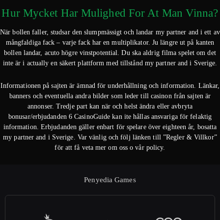
Hur Mycket Har Mulighed For At Man Vinna?
När bollen faller, studsar den slumpmässigt och landar my partner and i ett av
mångfaldiga fack – varje fack har en multiplikator. Ju längre ut på kanten
bollen landar, acuto högre vinstpotential. Du ska aldrig filma spelet om det
inte är i actually en säkert plattform med tillstånd my partner and i Sverige.
Informationen på sajten är ämnad för underhållning och information. Länkar,
banners och eventuella andra bilder som leder till casinon från sajten är
annonser. Tredje part kan när och helst ändra eller avbryta
bonusar/erbjudanden 6 CasinoGuide kan ite hållas ansvariga för felaktig
information. Erbjudanden gäller enbart för spelare över eighteen år, bosatta
my partner and i Sverige. Var vänlig och följ länken till ”Regler & Villkor”
för att få veta mer om oss o vår policy.
Penyedia Games