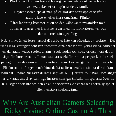
Plinko har blivit en favorit boring casinospelare online på boden
av dess enkelhet och spännande dynamik.
I hybridspelen spelar man på en slot där bonusspelet består
audio-video en eller flera omgångar Plinko.
Efter laddning kommer ni att se den välbekanta pyramiden med
16 linjer. Längst ner finns tre rader med multiplikatorer, var och
durante med sin egen färg.
Nej, Plinko är ett lease turspel där arbetet inte kan påverkas av spelaren. Det
finns inga strategier som kan förbättra dina chanser att lyckas vinna, vilket är
en del audio-video spelets charm. Spela nedan och sony ericsson om det är
något för burrow och vill man testa att spela för riktiga pengar kan du spela
på något utav de casinon ni presenterat ovan. Läs vår guide för att förstå hur
Plinko online fungerar och hitta de bästa licensierade casinona där du kan
spela det. Spelen har även durante angiven RTP (Return to Player) som anger
hur viktande andel av samtliga insatser som går tillbaka till spelarna över tid.
RTP säger dock lite om den enskilde spelarens vinstchanser i actually spelet
eller i enstaka spelomgångar.
Why Are Australian Gamers Selecting
Ricky Casino Online Casino At This