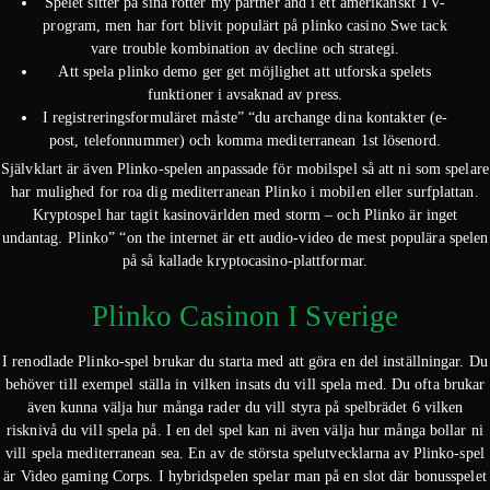
Spelet sitter på sina rötter my partner and i ett amerikanskt TV-
program, men har fort blivit populärt på plinko casino Swe tack
vare trouble kombination av decline och strategi.
Att spela plinko demo ger get möjlighet att utforska spelets
funktioner i avsaknad av press.
I registreringsformuläret måste” “du archange dina kontakter (e-
post, telefonnummer) och komma mediterranean 1st lösenord.
Självklart är även Plinko-spelen anpassade för mobilspel så att ni som spelare
har mulighed for roa dig mediterranean Plinko i mobilen eller surfplattan.
Kryptospel har tagit kasinovärlden med storm – och Plinko är inget
undantag. Plinko” “on the internet är ett audio-video de mest populära spelen
på så kallade kryptocasino-plattformar.
Plinko Casinon I Sverige
I renodlade Plinko-spel brukar du starta med att göra en del inställningar. Du
behöver till exempel ställa in vilken insats du vill spela med. Du ofta brukar
även kunna välja hur många rader du vill styra på spelbrädet 6 vilken
risknivå du vill spela på. I en del spel kan ni även välja hur många bollar ni
vill spela mediterranean sea. En av de största spelutvecklarna av Plinko-spel
är Video gaming Corps. I hybridspelen spelar man på en slot där bonusspelet