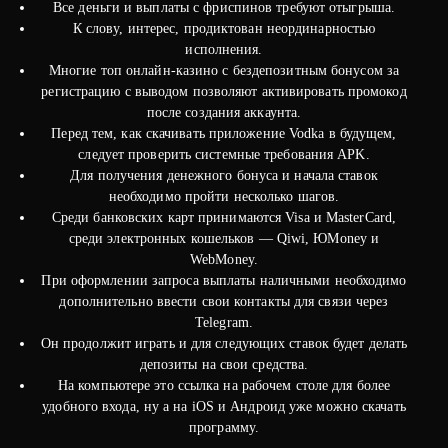
Все деньги и выплаты с фриспинов требуют отыгрыша.
К слову, интерес, продиктован неординарностью
исполнения.
Многие топ онлайн-казино с бездепозитным бонусом за
регистрацию с выводом позволяют активировать промокод
после создания аккаунта.
Перед тем, как скачивать приложение Vodka в будущем,
следует проверить системные требования APK.
Для получения денежного бонуса и начала ставок
необходимо пройти несколько шагов.
Среди банковских карт принимаются Visa и MasterCard,
среди электронных кошельков — Qiwi, ЮMoney и
WebMoney.
При оформлении запроса выплаты наличными необходимо
дополнительно ввести свои контакты для связи через
Telegram.
Он продолжит играть и для следующих ставок будет делать
депозиты на свои средства.
На компьютере это ссылка на рабочем столе для более
удобного входа, ну а на iOS и Андроид уже можно скачать
программу.