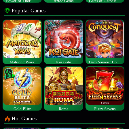
Power of Thor Megaways
Aztec Gems
Gates of Gatot Kaca
Popular Games
Mahjong Ways
Koi Gate
Gem Saviour Conquest
Gold Blitz
Roma
Fiery Sevens
Hot Games