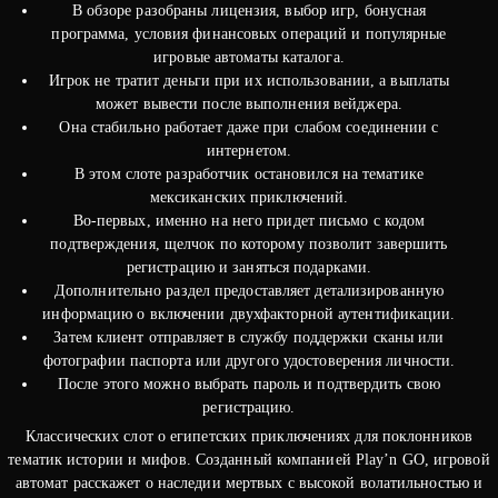
В обзоре разобраны лицензия, выбор игр, бонусная
программа, условия финансовых операций и популярные
игровые автоматы каталога.
Игрок не тратит деньги при их использовании, а выплаты
может вывести после выполнения вейджера.
Она стабильно работает даже при слабом соединении с
интернетом.
В этом слоте разработчик остановился на тематике
мексиканских приключений.
Во-первых, именно на него придет письмо с кодом
подтверждения, щелчок по которому позволит завершить
регистрацию и заняться подарками.
Дополнительно раздел предоставляет детализированную
информацию о включении двухфакторной аутентификации.
Затем клиент отправляет в службу поддержки сканы или
фотографии паспорта или другого удостоверения личности.
После этого можно выбрать пароль и подтвердить свою
регистрацию.
Классических слот о египетских приключениях для поклонников
тематик истории и мифов. Созданный компанией Play’n GO, игровой
автомат расскажет о наследии мертвых с высокой волатильностью и