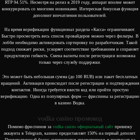
RTP 94.51%. Несмотря на релиз в 2019 году, аппарат вполне может
конкурировать со многими новинками. Интересная бонусная функция
дополнит впечатления пользователей.
На время верификации функционал раздела «Касса» ограничивают.
Быстро просмотреть весь список провайдеров можно через фильтры. В
лобби необходимо активировать сортировку по разработчикам. Такой
подход снижает риски, ускоряет соответствие требованиям и сохраняет
продуктовую гибкость. Смена валюты после регистрации возможна
только через службу поддержки.
Это может быть небольшая сумма (до 100 RUB) или пакет бесплатных
вращений. Активация происходит после регистрации и подтверждения
контактов. Иногда требуется ввести код или пройти простую
верификацию. Одна из популярных форм — фриспины за регистрацию
в казино Водка.
vodka casino промокод
Помимо фриспинов за
vodka casino официальный сайт
привязку
аккаунта в Telegram, казино предоставляет 150% на первый депозит.
Приветственный бонус активируется автоматически и поступает на