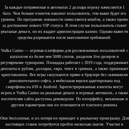
За каждые потраченные в автоматах 2 доллара игроку начисляется 1
балл. Чем больше поинтов накопит пользователь, тем выше будет его
уровень. По программе лояльности начисляются кешбэк, а также промо
за достижение нового VIP статуса. В этом случае пользователь ставит
реальные деньги, но их выдает администрация казино. Однако вывести
средства разрешается после выполнения требований.
Vodka Casino — игровая платформа для русскоязычных пользователей с
каталогом из более чем 5000 слотов, разделом live-дилеров и
регулярными турнирами. Площадка работает с 2019 года, поддерживает
депозиты в рублях, долларах, евро, тенге и гривнах, а также принимает
криптовалюты. Все игры запускаются прямо в браузере без скачивания
дополнительного софта, а мобильная версия адаптирована под
смартфоны на iOS и Android. Зарегистрированные клиенты могут
играть в Vodka Casino на реальные деньги в игровых автоматах, а также
посетителям сайта доступны демоверсии. По интерфейсу, механикам и
другим параметрам они не отличаются от платного режима.
Они бесплатные, и их потеря не приводит к реальному проигрышу. Для
настоящих ставок потребуется пройти несколько шагов. Участие в