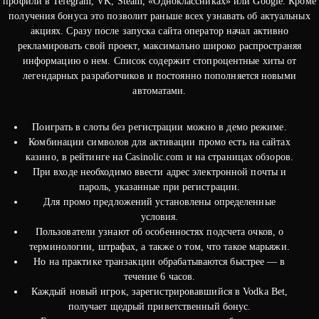
профили в Telegram, VK, Steam, «Одноклассниках» или Google. Кроме
получения бонуса это позволит раньше всех узнавать об актуальных
акциях. Сразу после запуска сайта оператор начал активно
рекламировать свой проект, максимально широко распространяя
информацию о нем. Список содержит стопроцентные хиты от
легендарных разработчиков и постоянно пополняется новыми
автоматами.
Поиграть в слоты без регистрации можно в демо режиме.
Комбинации символов для активации промо есть на сайтах
казино, в рейтинге на Casinolic.com и на страницах обзоров.
При входе необходимо ввести адрес электронной почты и
пароль, указанные при регистрации.
Для промо предложений установлены определенные
условия.
Пользователи узнают об особенностях подсчета очков, о
терминологии, штрафах, а также о том, что такое марьяжи.
Но на практике транзакции обрабатываются быстрее — в
течение 6 часов.
Каждый новый игрок, зарегистрировавшийся в Vodka Bet,
получает щедрый приветственный бонус.