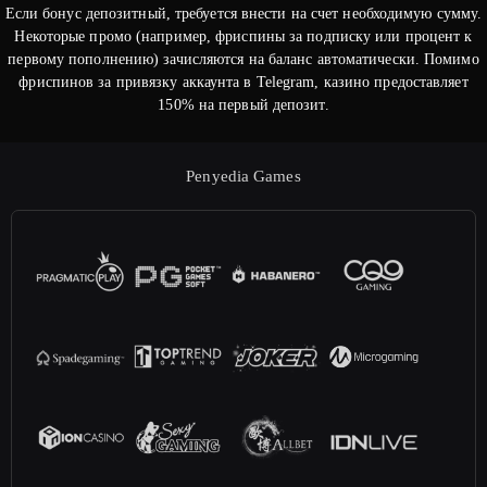
Если бонус депозитный, требуется внести на счет необходимую сумму.
Некоторые промо (например, фриспины за подписку или процент к
первому пополнению) зачисляются на баланс автоматически. Помимо
фриспинов за привязку аккаунта в Telegram, казино предоставляет
150% на первый депозит.
Penyedia Games