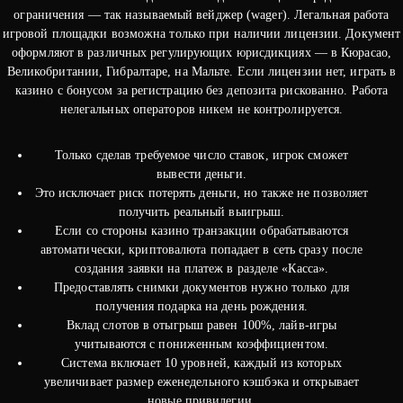
ограничения — так называемый вейджер (wager). Легальная работа
игровой площадки возможна только при наличии лицензии. Документ
оформляют в различных регулирующих юрисдикциях — в Кюрасао,
Великобритании, Гибралтаре, на Мальте. Если лицензии нет, играть в
казино с бонусом за регистрацию без депозита рискованно. Работа
нелегальных операторов никем не контролируется.
Только сделав требуемое число ставок, игрок сможет
вывести деньги.
Это исключает риск потерять деньги, но также не позволяет
получить реальный выигрыш.
Если со стороны казино транзакции обрабатываются
автоматически, криптовалюта попадает в сеть сразу после
создания заявки на платеж в разделе «Касса».
Предоставлять снимки документов нужно только для
получения подарка на день рождения.
Вклад слотов в отыгрыш равен 100%, лайв-игры
учитываются с пониженным коэффициентом.
Система включает 10 уровней, каждый из которых
увеличивает размер еженедельного кэшбэка и открывает
новые привилегии.