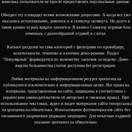
кошелька пользователя не просят предоставлять персональные данные.
Обходил эту площадку всеми возможными доорогами. А когда все уже
оказались истоптанными, довелось и в селектор заглянуть. Но долго в
таком казино играть врядли захочется. В казино Селектор игровая база
отменная, с разнообразной отдачей в слотах.
Каталог разделен на семь категорий с фильтрами по провайдеру,
волатильности, тематике и наличию демо-режима. Раздел
“Популярные” формируется по количеству запусков за неделю. Демо-
версии большинства слотов доступны без регистрации.
Любые материалы на информационном ресурсе sportarena.ua
публикуютcя исключительно в информационных целях. Все права на
материалы, представленные на сайте, защищены в соответствии с
украинским законодательством об авторских и смежных правах. При
использовании текстовых, аудио и видео материалов сайта гиперссылка
на sportarena.ua обязательна. Использование фотоматериалов сайта без
письменного разрешения редакции запрещено. Для печатных изданий
указание sportarena.ua обязательно.