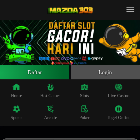
Beranda
Slot Online
Live Casino
Sportsbook
Arcade
Togel Online
Daftar
Login
Poker
Whatsapp
Home
Hot Games
Slots
Live Casino
Telegram
Sports
Arcade
Poker
Togel Online
Livechat