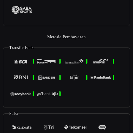
Metode Pembayaran
Transfer Bank
Pulsa